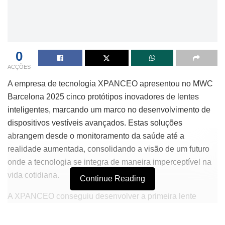
0
ACÇÕES
A empresa de tecnologia XPANCEO apresentou no MWC
Barcelona 2025 cinco protótipos inovadores de lentes
inteligentes, marcando um marco no desenvolvimento de
dispositivos vestíveis avançados. Estas soluções
abrangem desde o monitoramento da saúde até a
realidade aumentada, consolidando a visão de um futuro
onde a tecnologia se integra de maneira imperceptível na
vida cotidiana.
Continue Reading
A XPANCEO conseguiu desenvolver a primeira lente
inteligente totalmente sem fio e projetada para uso diário.
Essa inovação oferece o dobro de alcance de carga em