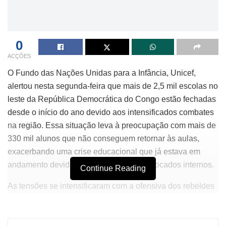
0
ACÇÕES
O Fundo das Nações Unidas para a Infância, Unicef,
alertou nesta segunda-feira que mais de 2,5 mil escolas no
leste da República Democrática do Congo estão fechadas
desde o início do ano devido aos intensificados combates
na região. Essa situação leva à preocupação com mais de
330 mil alunos que não conseguem retornar às aulas,
exacerbando uma crise educacional que já estava em
andamento devido ao movimento de deslocados internos.
Continue Reading
As tensões se intensificaram com a ofensiva dos rebeldes
do M23, grupo que conta com apoio do Ruanda.
Recentemente, a cidade de Bukavu, a segunda maior do
país, foi tomada pelos rebeldes, que também ocuparam o