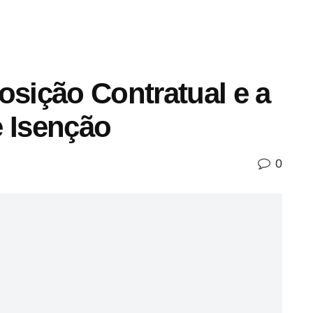
osição Contratual e a
e Isenção
0