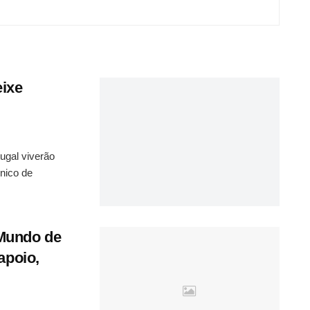
eixe
tugal viverão
nico de
 Mundo de
apoio,