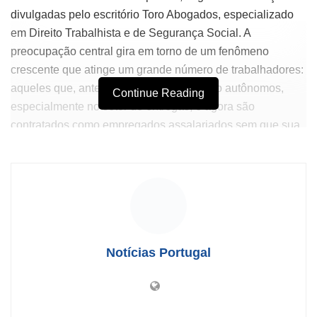
divulgadas pelo escritório Toro Abogados, especializado
em Direito Trabalhista e de Segurança Social. A
preocupação central gira em torno de um fenômeno
crescente que atinge um grande número de trabalhadores:
aqueles que, anteriormente atuaram como autônomos,
Continue Reading
especialmente no setor de entregas, e agora são
contratados como empregados assalariados sem que sua
antiguidade acumulada seja reconhecida.
Esse problema levanta sérias preocupações em um
contexto onde os direitos laborais estão em constante
debate. A recusa em reconhecer a trajetória laboral implica
para os afetados a perda de direitos fundamentais, como o
acesso a indenizações adequadas em casos de demissão.
Notícias Portugal
Essa situação não apenas complica o cálculo de
rescisões, mas também limita a capacidade dos
trabalhadores de melhorarem suas condições laborais.