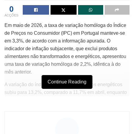
0
ACÇÕES
Em maio de 2026, a taxa de variação homóloga do Índice
de Preços no Consumidor (IPC) em Portugal manteve-se
em 3,3%, de acordo com a informação apurada. O
indicador de inflação subjacente, que exclui produtos
alimentares não transformados e energéticos, apresentou
uma taxa de variação homóloga de 2,2%, idêntica à do
mês anterior.
Continue Reading
A variação do índice referente aos produtos energéticos
subiu para 13,2%, comparado a 11,7% em abril, enquanto
o índice dos produtos alimentares não transformados
desacelerou para 5,7%, em relação a 7,5% registrado no
mês anterior. Em comparação ao mês de abril, notou-se
uma variação de 0,3% do IPC, semelhante ao que foi
verificado em maio de 2025.