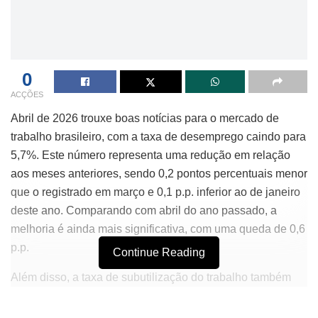
0
ACÇÕES
Abril de 2026 trouxe boas notícias para o mercado de
trabalho brasileiro, com a taxa de desemprego caindo para
5,7%. Este número representa uma redução em relação
aos meses anteriores, sendo 0,2 pontos percentuais menor
que o registrado em março e 0,1 p.p. inferior ao de janeiro
deste ano. Comparando com abril do ano passado, a
melhoria é ainda mais significativa, com uma queda de 0,6
p.p.
Continue Reading
Além disso, a taxa de subutilização do trabalho também
apresentou uma leve queda, situando-se em 9,7%.
Embora esse índice tenha permanecido estável em