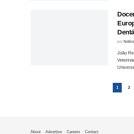
Docen
Europ
Dentá
por
Notíci
João Req
Veteriná
Universi
1
2
About
Advertise
Careers
Contact