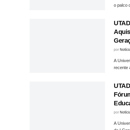
o palco 
UTAD 
Aquis
Gera
por
Notíci
A Univer
recente 
UTAD 
Fórum
Educa
por
Notíci
A Univer