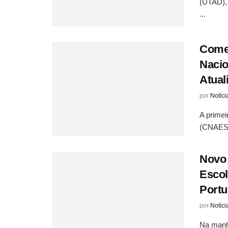
(UTAD), 
...
Começ
Nacio
Atual
por
Notíci
A primei
(CNAES) 
Novo 
Escol
Port
por
Notíci
Na manhã