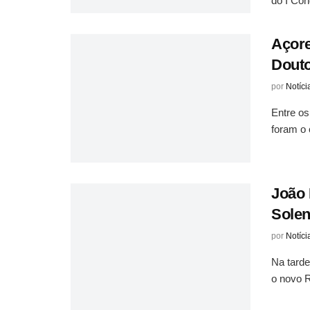
do I Con
Açore
Douto
por
Notíci
Entre os
foram o c
João
Sole
por
Notíci
Na tarde
o novo R