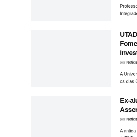
Professo
Integrado
UTAD 
Fomen
Inves
por
Notíci
A Univer
os dias 
Ex-al
Assem
por
Notíci
A antiga