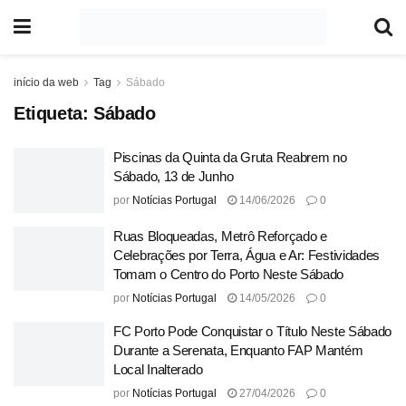
início da web
Tag
Sábado
Etiqueta:
Sábado
Piscinas da Quinta da Gruta Reabrem no
Sábado, 13 de Junho
por
Notícias Portugal
14/06/2026
0
Ruas Bloqueadas, Metrô Reforçado e
Celebrações por Terra, Água e Ar: Festividades
Tomam o Centro do Porto Neste Sábado
por
Notícias Portugal
14/05/2026
0
FC Porto Pode Conquistar o Título Neste Sábado
Durante a Serenata, Enquanto FAP Mantém
Local Inalterado
por
Notícias Portugal
27/04/2026
0