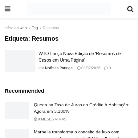
início da web
Tag
Resumos
Etiqueta:
Resumos
WTO Lança Nova Edição de ‘Resumos de
Casos em Uma Página’
por
Notícias Portugal
08/07/2026
0
Recommended
Queda na Taxa de Juros do Crédito à Habitação:
Agora em 3,180%
9 MESES ATRÁS
Marbella transforma o conceito de luxo com