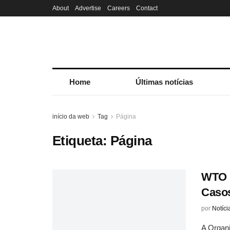
About
Advertise
Careers
Contact
Home
Últimas notícias
início da web
Tag
Página
Etiqueta:
Página
WTO 
Caso
por
Notíci
A Organ