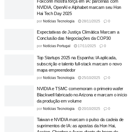
Foxconn mostra força em IA: parcerias com
NVIDIA, OpenAI e Alphabet marcam seu Hon
Hai Tech Day 2025
por
Notícias Tecnologia
28/11/2025
0
Expectativas de Justiça Climática Marcam a
Conclusão das Negociações da COP30
por
Notícias Portugal
17/11/2025
0
Top Startups 2025 na Espanha: IA aplicada,
subscrição e talento full-stack marcam o novo
mapa empreendedor
por
Notícias Tecnologia
25/10/2025
0
NVIDIA e TSMC comemoram o primeiro wafer
Blackwell fabricado no Arizona e marcam o início
da produção em volume
por
Notícias Tecnologia
20/10/2025
0
Taiwan e NVIDIA marcam o pulso da cadeia de
suprimentos de IA: as apostas da Hon Hai,
Accton, Chenbro e Auras diante do boom de