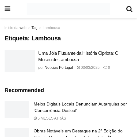
início da web
Tag
Lambousa
Etiqueta:
Lambousa
Uma Jóia Flutuante da História Cipriota: O
Museu de Lambousa
por
Notícias Portugal
03/03/2025
0
Recommended
Meios Digitais Locais Denunciam Autarquias por
‘Concorrência Desleal’
5 MESES ATRÁS
Obras Notáveis em Destaque na 2ª Edição do