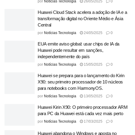
por
Notícias Tecnologia
26/05/2025
0
Huawei Cloud Stack acelera a adoção de IA e a
transformação digital no Oriente Médio e Ásia
Central
por
Notícias Tecnologia
24/05/2025
0
EUA emite aviso global: usar chips de IA da
Huawei pode resultar em sanções,
independentemente do país
por
Notícias Tecnologia
15/05/2025
0
Huawei se prepara para o lançamento do Kirin
X90: seu primeiro processador de 10 núcleos
para notebooks com HarmonyOS.
por
Notícias Tecnologia
13/05/2025
0
Huawei Kirin X90: O primeiro processador ARM
para PC da Huawei está cada vez mais perto
por
Notícias Tecnologia
17/03/2025
0
Huawei abandona o Windows e aposta no