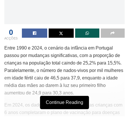
0
ACÇÕES
Entre 1990 e 2024, o cenário da infância em Portugal
passou por mudanças significativas, com a proporção de
crianças na população total caindo de 25,2% para 15,5%.
Paralelamente, o número de nados-vivos por mil mulheres
em idade fértil caiu de 46,5 para 37,9, enquanto a idade
média das mães ao darem à luz seu primeiro filho
aumentou de 24,9 para 30,3 anos.
Continue Reading
Em 2024, os dados mostram que 95,7% das crianças com
6 anos completaram o plano de vacinação para doenças
como sarampo, papeira e rubéola. Contudo, 3,6% das
crianças enfrentaram dificuldades para acessar consultas