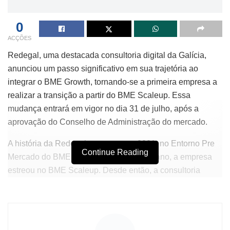
0
ACÇÕES
Redegal, uma destacada consultoria digital da Galícia,
anunciou um passo significativo em sua trajetória ao
integrar o BME Growth, tornando-se a primeira empresa a
realizar a transição a partir do BME Scaleup. Essa
mudança entrará em vigor no dia 31 de julho, após a
aprovação do Conselho de Administração do mercado.
A história da Redegal começou em 2021, no Entorno Pre
Continue Reading
Mercado do BME, e desde janeiro deste ano, a empresa
estreou no BME Scaleup. Desde então, a consultoria
experimentou um crescimento considerável, com uma
valorização de 25,7%, alcançando uma capitalização de
19,16 milhões de euros. Essa evolução rumo ao BME
Growth não é apenas um marco para a empresa, mas