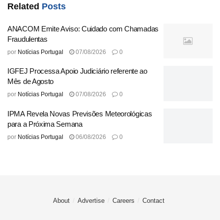
Related
Posts
Especialistas em segurança da informação destacam a
importância de iniciativas como essa, que visam educar e
ANACOM Emite Aviso: Cuidado com Chamadas
empoderar os usuários para que tomem decisões
Fraudulentas
informadas sobre suas informações pessoais. Com o
por
Notícias Portugal
07/08/2026
0
aumento das regulamentações sobre privacidade, como a
IGFEJ Processa Apoio Judiciário referente ao
GDPR na Europa, espera-se que mais plataformas adotem
Mês de Agosto
práticas semelhantes em um esforço para ganhar a
por
Notícias Portugal
07/08/2026
0
confiança dos consumidores.
IPMA Revela Novas Previsões Meteorológicas
para a Próxima Semana
Origem:
Portal Consumidor Anacom
por
Notícias Portugal
06/08/2026
0
Tags:
como
Consumidor
Dicas
Direitos
para
Principais
Proteger
seus
About
Advertise
Careers
Contact