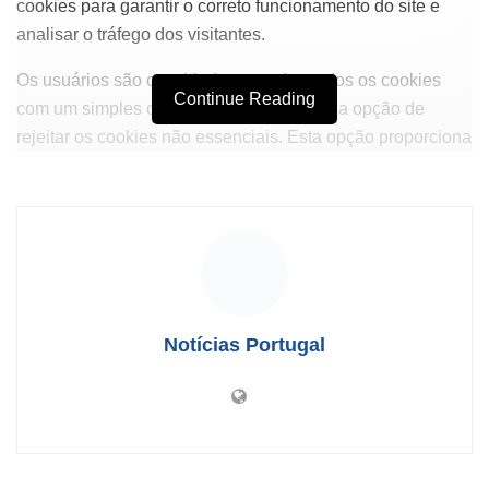
cookies para garantir o correto funcionamento do site e
analisar o tráfego dos visitantes.
Os usuários são convidados a aceitar todos os cookies
Continue Reading
com um simples clique, mas também têm a opção de
rejeitar os cookies não essenciais. Esta opção proporciona
aos visitantes mais controle sobre sua experiência online,
permitindo a personalização de suas preferências de
privacidade.
Além disso, o site inclui uma seção de “Política de
cookies”, onde os usuários podem consultar informações
detalhadas sobre os diferentes tipos de cookies utilizados,
Notícias Portugal
oferecendo assim uma camada extra de transparência. A
iniciativa vem em resposta a um crescente interesse por
práticas éticas na coleta de dados, refletindo uma
tendência mais ampla em direção à proteção da
privacidade digital.