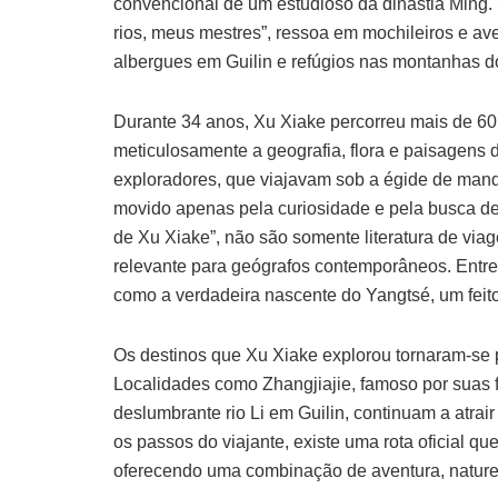
convencional de um estudioso da dinastia Ming.
rios, meus mestres”, ressoa em mochileiros e av
albergues em Guilin e refúgios nas montanhas d
Durante 34 anos, Xu Xiake percorreu mais de 6
meticulosamente a geografia, flora e paisagens d
exploradores, que viajavam sob a égide de manda
movido apenas pela curiosidade e pela busca de
de Xu Xiake”, não são somente literatura de viag
relevante para geógrafos contemporâneos. Entre
como a verdadeira nascente do Yangtsé, um feit
Os destinos que Xu Xiake explorou tornaram-se p
Localidades como Zhangjiajie, famoso por suas f
deslumbrante rio Li em Guilin, continuam a atrai
os passos do viajante, existe uma rota oficial q
oferecendo uma combinação de aventura, naturez