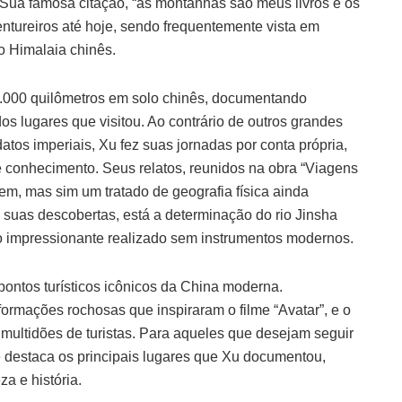
 Sua famosa citação, “as montanhas são meus livros e os
entureiros até hoje, sendo frequentemente vista em
o Himalaia chinês.
0.000 quilômetros em solo chinês, documentando
os lugares que visitou. Ao contrário de outros grandes
tos imperiais, Xu fez suas jornadas por conta própria,
 conhecimento. Seus relatos, reunidos na obra “Viagens
em, mas sim um tratado de geografia física ainda
 suas descobertas, está a determinação do rio Jinsha
o impressionante realizado sem instrumentos modernos.
ontos turísticos icônicos da China moderna.
ormações rochosas que inspiraram o filme “Avatar”, e o
r multidões de turistas. Para aqueles que desejam seguir
ue destaca os principais lugares que Xu documentou,
a e história.