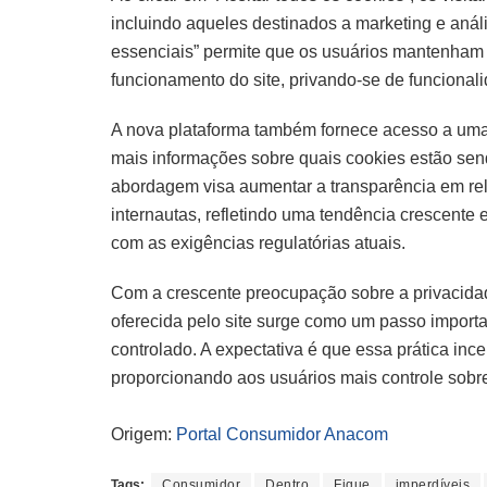
incluindo aqueles destinados a marketing e análi
essenciais” permite que os usuários mantenham
funcionamento do site, privando-se de funcionali
A nova plataforma também fornece acesso a uma 
mais informações sobre quais cookies estão send
abordagem visa aumentar a transparência em rel
internautas, refletindo uma tendência crescente
com as exigências regulatórias atuais.
Com a crescente preocupação sobre a privacidad
oferecida pelo site surge como um passo import
controlado. A expectativa é que essa prática inc
proporcionando aos usuários mais controle sobre
Origem:
Portal Consumidor Anacom
Tags:
Consumidor
Dentro
Fique
imperdíveis