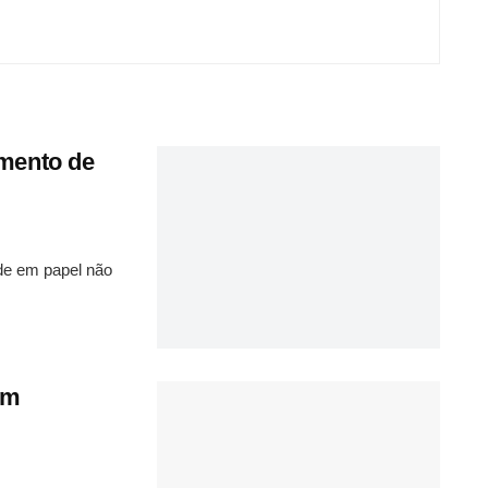
mento de
ade em papel não
om