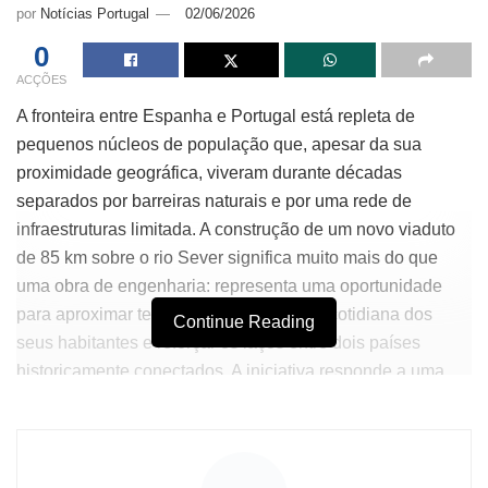
por
Notícias Portugal
02/06/2026
0
ACÇÕES
A fronteira entre Espanha e Portugal está repleta de
pequenos núcleos de população que, apesar da sua
proximidade geográfica, viveram durante décadas
separados por barreiras naturais e por uma rede de
infraestruturas limitada. A construção de um novo viaduto
de 85 km sobre o rio Sever significa muito mais do que
uma obra de engenharia: representa uma oportunidade
para aproximar territórios, facilitar a vida cotidiana dos
Continue Reading
seus habitantes e reforçar os laços entre dois países
historicamente conectados. A iniciativa responde a uma
antiga reivindicação da população local, que há anos
clamava por uma solução para o seu isolamento relativo.
O projeto ligará a localidade portuguesa de Montalvão, no