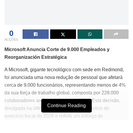
0
ACÇÕES
Microsoft Anuncia Corte de 9.000 Empleados y
Reorganización Estratégica
A Microsoft, gigante tecnológico com sede em Redmond,
foi anunciada uma nova redução de pessoal que afetará
cerca de 9.000 funcionários, representando menos de 4%
da sua força de trabalho global, composta por 228.000
colaboradores ao final de junho de 2024. Esta decisão,
Continue Reading
divulgada na última quarta-feira, marca o início do
exercício fiscal de 2026 e reflete um esforço de
reorganização que busca adaptar a estrutura da empresa a
um mercado em constante mudança.