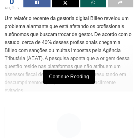
0
ACÇÕES
Um relatório recente da gestoría digital Billeo revelou um
problema alarmante que está afetando os profissionais
autônomos que buscam trocar de gestor. De acordo com o
estudo, cerca de 40% desses profissionais chegam a
Billeo com sanções ou multas impostas pela Agência
Tributária (AEAT). A pesquisa aponta que a origem dessa
questão reside nas plataformas que não atribuem um
assessor fiscal dedicado a seus clientes, resultando em
Continue Reading
descumprimentos que poderiam ter sido facilmente
evitados.
No último exercício de controle publicado pela AEAT, os
dados mostram que foram arrecadados mais de 1.050
milhões de euros provenientes de declarações entregues
fora do prazo. Curiosamente, esses erros não se devem,
em sua maioria, a fraudes organizadas, mas a distratores