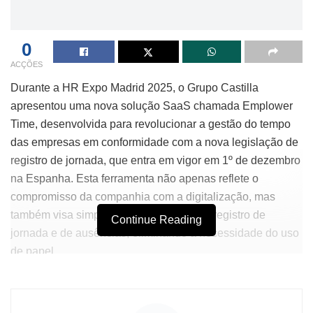
0
ACÇÕES
Durante a HR Expo Madrid 2025, o Grupo Castilla
apresentou uma nova solução SaaS chamada Emplower
Time, desenvolvida para revolucionar a gestão do tempo
das empresas em conformidade com a nova legislação de
registro de jornada, que entra em vigor em 1º de dezembro
na Espanha. Esta ferramenta não apenas reflete o
compromisso da companhia com a digitalização, mas
também visa simplificar os processos de registro de
Continue Reading
jornada e de ausências, eliminando a necessidade do uso
de papel.
A implementação inicial do Emplower Time ocorrerá em
ambiente real com um grupo seleto de clientes,