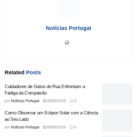
Centro de Desporto da Universidade do Porto (CDUP-UP).
Esta iniciativa cabe ao CDUP-UP e faz parte do Plano
Integrado de Saúde e Bem-Estar da U.Porto, com a
Notícias Portugal
intenção de promover a prática de atividade física e o
desenvolvimento de hábitos saudáveis entre a
comunidade académica. Espera-se que o torneio atraia um
grande número de participantes e fomente um ambiente de
camaradagem e competição saudável.
Related
Posts
Origem:
Universidade do Porto
Cuidadores de Gatos de Rua Enfrentam a
Tags:
3x3
Estádio
Futebol
Julho
Porto
Retorna
Fadiga da Compaixão
Universitário
por
Notícias Portugal
09/08/2026
0
Como Observar um Eclipse Solar com a Ciência
ao Seu Lado
por
Notícias Portugal
08/08/2026
0