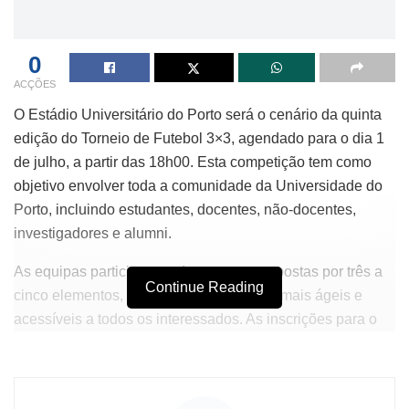
0
ACÇÕES
O Estádio Universitário do Porto será o cenário da quinta
edição do Torneio de Futebol 3×3, agendado para o dia 1
de julho, a partir das 18h00. Esta competição tem como
objetivo envolver toda a comunidade da Universidade do
Porto, incluindo estudantes, docentes, não-docentes,
investigadores e alumni.
As equipas participantes devem ser compostas por três a
Continue Reading
cinco elementos, o que viabiliza partidas mais ágeis e
acessíveis a todos os interessados. As inscrições para o
torneio estão abertas até o dia 26 de junho e possuem
uma taxa de participação de 15 euros por equipa. O
regulamento completo pode ser consultado no site do