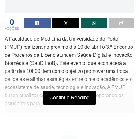
0
ACÇÕES
A Faculdade de Medicina da Universidade do Porto
(FMUP) realizará no próximo dia 10 de abril o 3.º Encontro
de Parceiros da Licenciatura em Saúde Digital e Inovação
Biomédica (SauD InoB). Este evento, que acontecerá a
partir das 10h00, tem como objetivo promover uma troca
de ideias e alinhar estratégias entre o meio acadêmico e o
ecossistema de saúde, tecnologia e inovação. A FMUP
busca atualizar continuamente o curso, preparando os
Continue Reading
estudantes para os desafios do setor.
O programa incluirá uma sessão de boas-vindas com a
presença de figuras importantes da instituição, como
Roberto Roncon de Albuquerque, presidente do Conselho