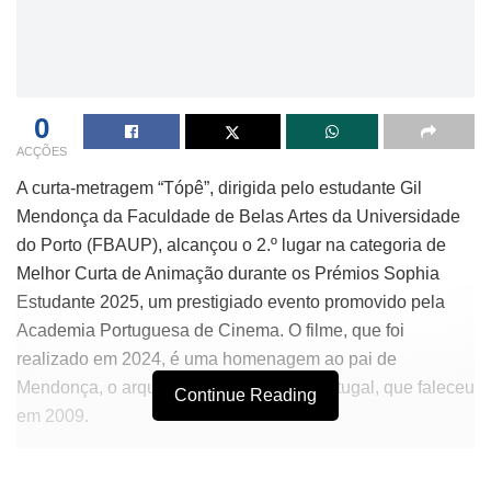
0
ACÇÕES
A curta-metragem “Tópê”, dirigida pelo estudante Gil
Mendonça da Faculdade de Belas Artes da Universidade
do Porto (FBAUP), alcançou o 2.º lugar na categoria de
Melhor Curta de Animação durante os Prémios Sophia
Estudante 2025, um prestigiado evento promovido pela
Academia Portuguesa de Cinema. O filme, que foi
realizado em 2024, é uma homenagem ao pai de
Mendonça, o arquiteto António Pedro Portugal, que faleceu
Continue Reading
em 2009.
Gil Mendonça descreve “Tópê” como uma exploração das
memórias que restam de seu pai, utilizando histórias e