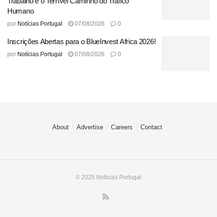
Trabalho e o Terrível Caminho do Tráfico
carreira. Apesar disso, a crescente atratividade de
Humano
Mirandela, impulsionada por investimentos em
por
Notícias Portugal
07/08/2026
0
desenvolvimento e infraestrutura, torna a cidade uma
opção cada vez mais viável e desejável para novos
Inscrições Abertas para o BlueInvest Africa 2026!
residentes.
por
Notícias Portugal
07/08/2026
0
Ler a história completa em
Idealista Portugal
Tags:
Custos
Equilibrando
Escolhas
Inteligentes
Qualidade
Vantagens
vida
About
Advertise
Careers
Contact
© 2025 Noticias Portugal