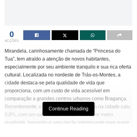
0
ACÇÕES
Mirandela, carinhosamente chamada de “Princesa do
Tua”, tem atraído a atenção de novos habitantes,
especialmente por seu ambiente tranquilo e sua rica oferta
cultural. Localizada no nordeste de Trás-os-Montes, a
cidade destaca-se pela qualidade de vida que
proporciona, com um custo de vida acessível em
comparação a grandes centros urbanos como Bragança.
Recentemente, o preço das casas à venda na cidade caiu
Continue Reading
0,8%, com um valor médio de 910 euros por metro
quadrado, tornando-a uma opção interessante para quem
busca uma nova residência.