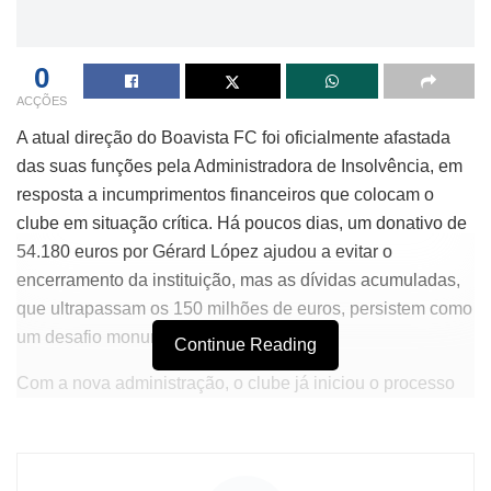
0
ACÇÕES
A atual direção do Boavista FC foi oficialmente afastada
das suas funções pela Administradora de Insolvência, em
resposta a incumprimentos financeiros que colocam o
clube em situação crítica. Há poucos dias, um donativo de
54.180 euros por Gérard López ajudou a evitar o
encerramento da instituição, mas as dívidas acumuladas,
que ultrapassam os 150 milhões de euros, persistem como
um desafio monumental.
Continue Reading
Com a nova administração, o clube já iniciou o processo
de venda de ativos, com o objetivo de angariar fundos
necessários para a regularização das suas obrigações
financeiras. O leilão dos primeiros ativos teve início e os