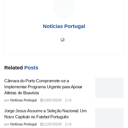
responsáveis acreditam que esta ação pode ser um passo
crucial para a recuperação financeira do Boavista.
Os adeptos do clube expressam preocupação com o
Notícias Portugal
futuro, enquanto a direção anterior se vê agora numa
posição delicada, após anos de gestão controversa.
Especialistas no setor alertam para a necessidade de um
plano estratégico robusto que não apenas estabilize as
finanças, mas que também reintegre o Boavista como um
competitivo na Primeira Liga.
Related
Posts
Origem:
JPN Universidade do Porto
Câmara do Porto Compromete-se a
Implementar Programa Urgente para Apoiar
Atletas do Boavista
Tags:
afastada
ativos
Boavista
Direção
entram
Já
por
Notícias Portugal
23/07/2026
0
Primeiros
Venda
Jorge Jesus Assume a Seleção Nacional: Um
Novo Capítulo no Futebol Português
por
Notícias Portugal
11/07/2026
0