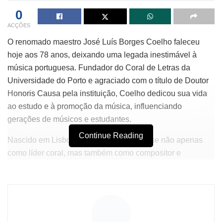
0
ACÇÕES
O renomado maestro José Luís Borges Coelho faleceu
hoje aos 78 anos, deixando uma legada inestimável à
música portuguesa. Fundador do Coral de Letras da
Universidade do Porto e agraciado com o título de Doutor
Honoris Causa pela instituição, Coelho dedicou sua vida
ao estudo e à promoção da música, influenciando
gerações de músicos e estudantes.
Continue Reading
Nascido em Lisboa, o maestro destacou-se não apenas
como líder coral, mas também como compositor e
arranjador, contribuindo significativamente para a cena
musical nacional. Sua abordagem inovadora e apaixonada
pela arte fez dele uma figura respeitada e admirada no
meio acadêmico e cultural.