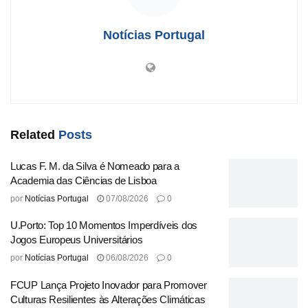
Enquanto as homenagens a Coelho começam a surgir nas
redes sociais, amigos e colegas lembram-se de sua
Notícias Portugal
generosidade, humildade e dedicação incansável à
educação musical. A Universidade do Porto, onde ele
deixou uma marca indelével, planeja tributar uma série de
eventos em sua memória, celebrando sua vida e obra.
Origem:
Universidade do Porto
Related
Posts
Tags:
Borges
Coelho
despedida
José
Luís
Luto
Lucas F. M. da Silva é Nomeado para a
Mestre
por
Porto
Academia das Ciências de Lisboa
por
Notícias Portugal
07/08/2026
0
U.Porto: Top 10 Momentos Imperdíveis dos
Jogos Europeus Universitários
por
Notícias Portugal
06/08/2026
0
FCUP Lança Projeto Inovador para Promover
Culturas Resilientes às Alterações Climáticas