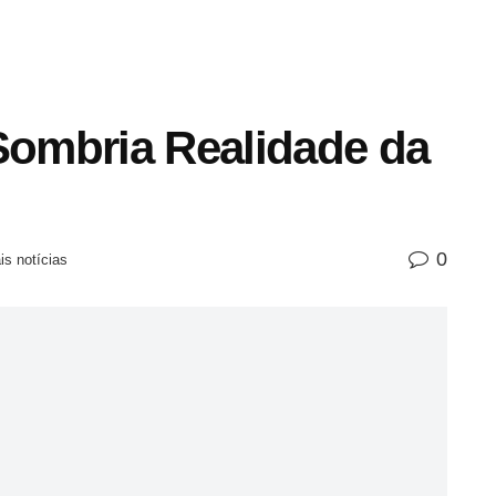
 Sombria Realidade da
0
is notícias