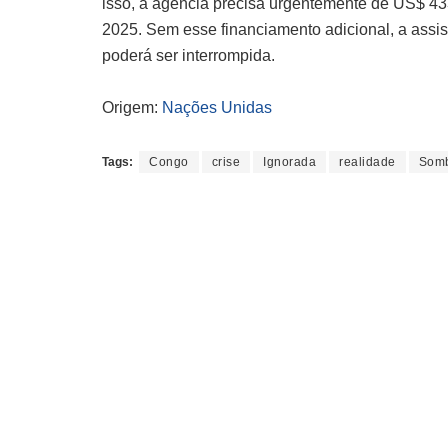
isso, a agência precisa urgentemente de US$ 43
2025. Sem esse financiamento adicional, a assi
poderá ser interrompida.
Origem:
Nações Unidas
Tags:
Congo
crise
Ignorada
realidade
Somb