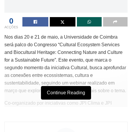
0
ACÇÕES
Nos dias 20 e 21 de maio, a Universidade de Coimbra
será palco do Congresso “Cultural Ecosystem Services
and Biocultural Heritage: Connecting Nature and Culture
for a Sustainable Future”. Este evento, que marca o
segundo momento da iniciativa Cultural, busca aprofundar
as conexões entre ecossistemas, cultura e
sustentabilidade, seguindo um webinar realizado em
março que explorou conceitos fundamentais sobre o tema.
Continue Reading
Co-organizado por iniciativas como JPI Clima e JPI
Património Cultural, bem como pelo Centro de Ecologia
Funcional da Universidade, o congresso conta com o
apoio do Programa MaB da UNESCO e celebra o 20.º