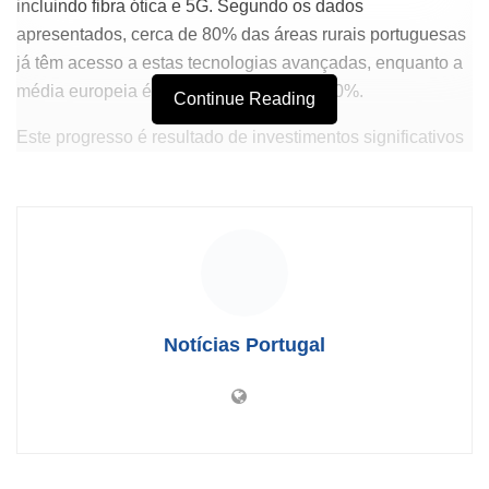
incluindo fibra ótica e 5G. Segundo os dados
apresentados, cerca de 80% das áreas rurais portuguesas
já têm acesso a estas tecnologias avançadas, enquanto a
média europeia é de aproximadamente 60%.
Continue Reading
Este progresso é resultado de investimentos significativos
em infraestrutura digital, promovidos pelo governo e por
operadoras de telecomunicações, com o objetivo de
reduzir a desigualdade digital entre áreas urbanas e rurais.
O bom desempenho nas zonas rurais não apenas melhora
a conectividade, mas também favorece o desenvolvimento
econômico e social dessas regiões, permitindo que
empresários locais e agricultores acessem novos
Notícias Portugal
mercados e ferramentas tecnológicas.
Além disso, a expansão das redes de fibra ótica e 5G
contribui para a transformação digital do setor agrícola,
possibilitando a adoção de técnicas modernas, como a