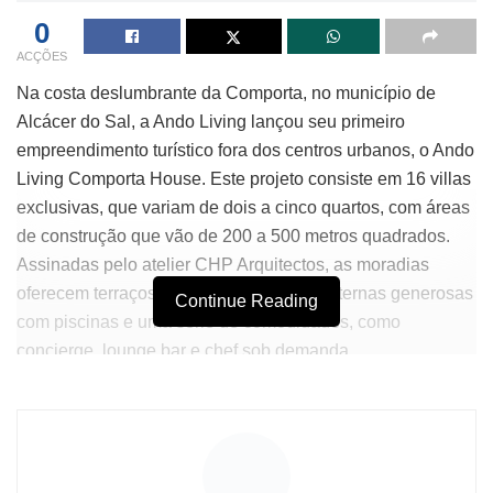
0
ACÇÕES
Na costa deslumbrante da Comporta, no município de
Alcácer do Sal, a Ando Living lançou seu primeiro
empreendimento turístico fora dos centros urbanos, o Ando
Living Comporta House. Este projeto consiste em 16 villas
exclusivas, que variam de dois a cinco quartos, com áreas
de construção que vão de 200 a 500 metros quadrados.
Assinadas pelo atelier CHP Arquitectos, as moradias
oferecem terraços panorâmicos, áreas externas generosas
Continue Reading
com piscinas e uma série de comodidades, como
concierge, lounge bar e chef sob demanda.
Atualmente, ainda estão disponíveis para venda oito villas
de dois a três quartos, com preços entre 1,8 milhões e 3,5
milhões de euros, e a conclusão das obras está prevista
para o final deste ano. O empreendimento ocupa uma área