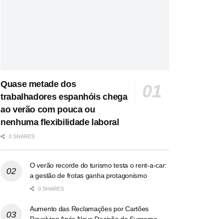
Quase metade dos
trabalhadores espanhóis chega
ao verão com pouca ou
nenhuma flexibilidade laboral
0 SHARES
O verão recorde do turismo testa o rent-a-car:
a gestão de frotas ganha protagonismo
0 SHARES
Aumento das Reclamações por Cartões
Revolving Após Nova Decisão do Supremo