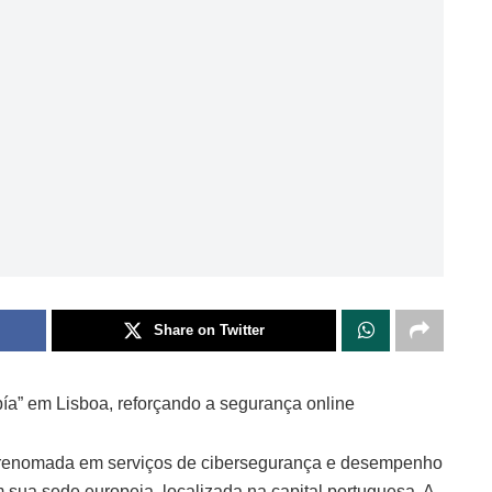
Share on Twitter
ía” em Lisboa, reforçando a segurança online
al renomada em serviços de cibersegurança e desempenho
sua sede europeia, localizada na capital portuguesa. A