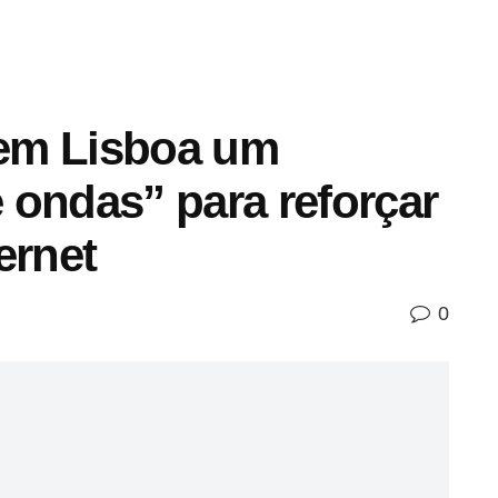
a em Lisboa um
 ondas” para reforçar
ernet
0