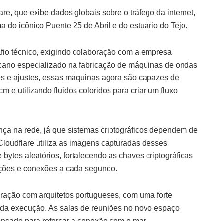
e, que exibe dados globais sobre o tráfego da internet,
 do icônico Puente 25 de Abril e do estuário do Tejo.
fio técnico, exigindo colaboração com a empresa
cano especializado na fabricação de máquinas de ondas
es e ajustes, essas máquinas agora são capazes de
 e utilizando fluidos coloridos para criar um fluxo
nça na rede, já que sistemas criptográficos dependem de
Cloudflare utiliza as imagens capturadas desses
 bytes aleatórios, fortalecendo as chaves criptográficas
ções e conexões a cada segundo.
oração com arquitetos portugueses, com uma forte
 da execução. As salas de reuniões no novo espaço
ensado para reforçar a conexão com o mar.