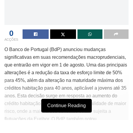
0
ACÇÕES
O Banco de Portugal (BdP) anunciou mudanças
significativas em suas recomendações macroprudenciais,
que entrarão em vigor em 1 de agosto. Uma das principais
alterações é a redução da taxa de esforço limite de 50%
para 45%, além da alteração na maturidade máxima dos
créditos habitação para 40 anos, aplicável a jovens até 35
anos. Esta decisão surge em resposta ao aumento do
crédito habitação, especialmente na modalidade de maior
Continue Reading
risco, onde a maioria dos contratos estará sujeita a
flutuações da Euribor. O BdP também notou
“insuficiências” nos modelos de definição de spreads, o