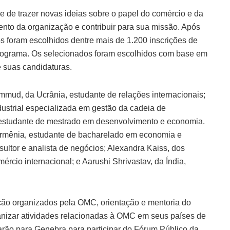
e de trazer novas ideias sobre o papel do comércio e da
to da organização e contribuir para sua missão. Após
s foram escolhidos dentre mais de 1.200 inscrições de
rograma. Os selecionados foram escolhidos com base em
e suas candidaturas.
mmud, da Ucrânia, estudante de relações internacionais;
dustrial especializada em gestão da cadeia de
l, estudante de mestrado em desenvolvimento e economia.
 Armênia, estudante de bacharelado em economia e
ultor e analista de negócios; Alexandra Kaiss, dos
cio internacional; e Aarushi Shrivastav, da Índia,
ação organizados pela OMC, orientação e mentoria do
anizar atividades relacionadas à OMC em seus países de
rão para Genebra para participar do Fórum Público da