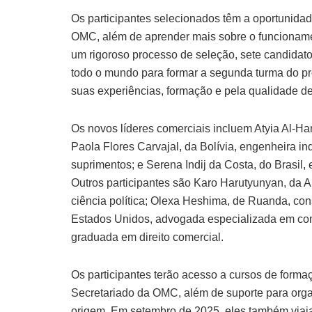
Os participantes selecionados têm a oportunidad
OMC, além de aprender mais sobre o funcionamen
um rigoroso processo de seleção, sete candidato
todo o mundo para formar a segunda turma do p
suas experiências, formação e pela qualidade d
Os novos líderes comerciais incluem Atyia Al-Ha
Paola Flores Carvajal, da Bolívia, engenheira in
suprimentos; e Serena Indij da Costa, do Brasi
Outros participantes são Karo Harutyunyan, da
ciência política; Olexa Heshima, de Ruanda, cons
Estados Unidos, advogada especializada em comér
graduada em direito comercial.
Os participantes terão acesso a cursos de form
Secretariado da OMC, além de suporte para org
origem. Em setembro de 2025, eles também viaja