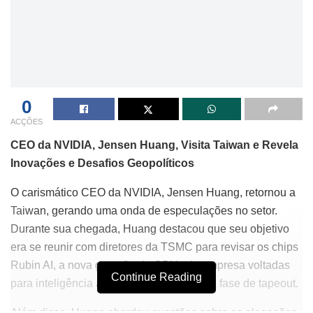
0
ACÇÕES
CEO da NVIDIA, Jensen Huang, Visita Taiwan e Revela
Inovações e Desafios Geopolíticos
O carismático CEO da NVIDIA, Jensen Huang, retornou a
Taiwan, gerando uma onda de especulações no setor.
Durante sua chegada, Huang destacou que seu objetivo
era se reunir com diretores da TSMC para revisar os chips
Rubin AI, a nova geração de GPUs da empresa voltadas
Continue Reading
para inteligência artificial, que atingiram a fase de tapeout.
Além disso, Huang abordou questões sobre as alegações