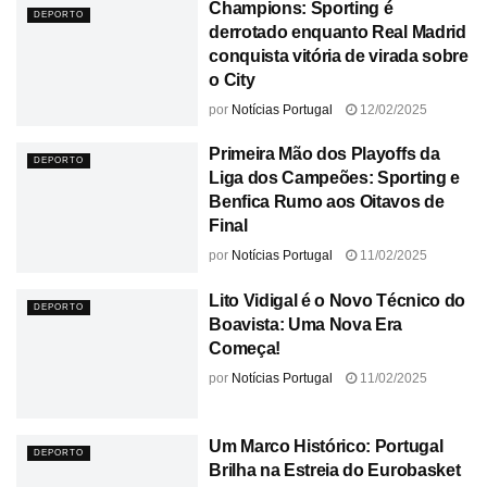
Champions: Sporting é
DEPORTO
derrotado enquanto Real Madrid
conquista vitória de virada sobre
o City
por
Notícias Portugal
12/02/2025
Primeira Mão dos Playoffs da
DEPORTO
Liga dos Campeões: Sporting e
Benfica Rumo aos Oitavos de
Final
por
Notícias Portugal
11/02/2025
Lito Vidigal é o Novo Técnico do
DEPORTO
Boavista: Uma Nova Era
Começa!
por
Notícias Portugal
11/02/2025
Um Marco Histórico: Portugal
DEPORTO
Brilha na Estreia do Eurobasket