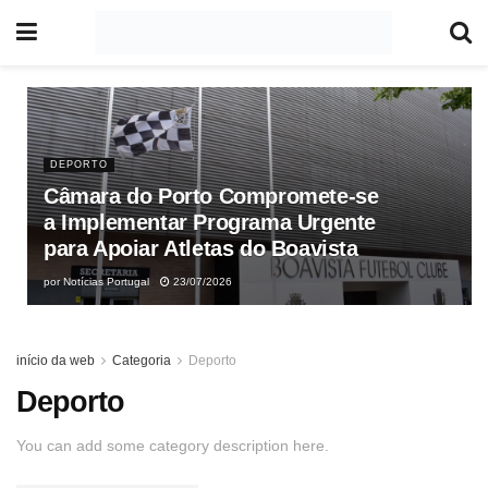
DEPORTO
Câmara do Porto Compromete-se
a Implementar Programa Urgente
para Apoiar Atletas do Boavista
por
Notícias Portugal
23/07/2026
início da web
Categoria
Deporto
Deporto
You can add some category description here.